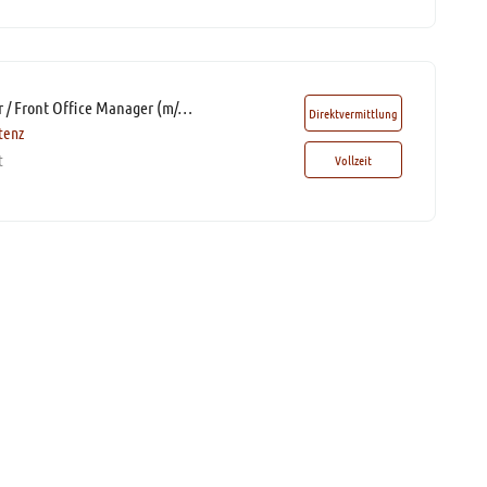
Office Coordinator / Front Office Manager (m/w/d)*
Direktvermittlung
tenz
t
Vollzeit