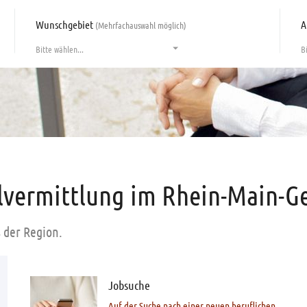
Wunschgebiet
A
(Mehrfachauswahl möglich)
Bitte wählen...
B
alvermittlung im Rhein-Main-G
s der Region.
Jobsuche
Auf der Suche nach einer neuen beruflichen