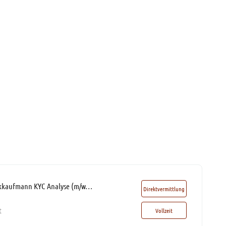
KYC-Analyst / Bankkaufmann KYC Analyse (m/w/d)* mit 50% Homeoffice
Direktvermittlung
t
Vollzeit