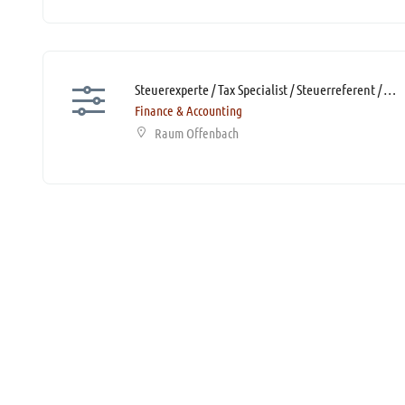
Steuerexperte / Tax Specialist / Steuerreferent / Steuerfachangestellte (m/w/d)* mit Homeoffice-Option
Finance & Accounting
Raum Offenbach