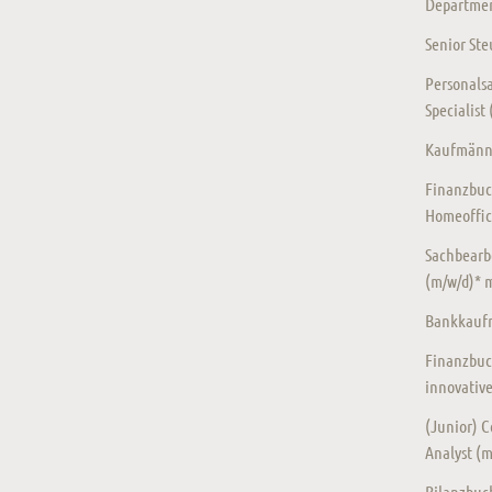
Departmen
Senior St
Personalsa
Specialist
Kaufmänni
Finanzbuc
Homeoffic
Sachbearb
(m/w/d)* 
Bankkaufm
Finanzbuc
innovativ
(Junior) Co
Analyst (
Bilanzbuch