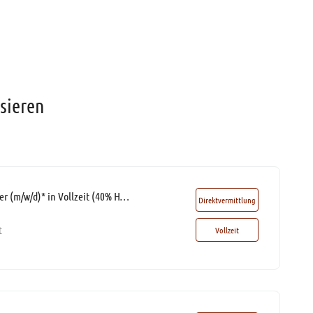
ssieren
HR Business Partner (m/w/d)* in Vollzeit (40% Homeoffice möglich)
Direktvermittlung
t
Vollzeit