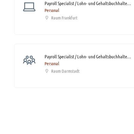
Payroll Specialist / Lohn- und Gehaltsbuchhalter / Spezialist Entgeltabrechnung (m/w/d)* mit SAP-Kenntnissen
Personal
Raum Frankfurt
Payroll Specialist / Lohn- und Gehaltsbuchhalter / Spezialist Entgeltabrechnung (m/w/d)* mit sehr guten DATEV-Kenntnissen
Personal
Raum Darmstadt