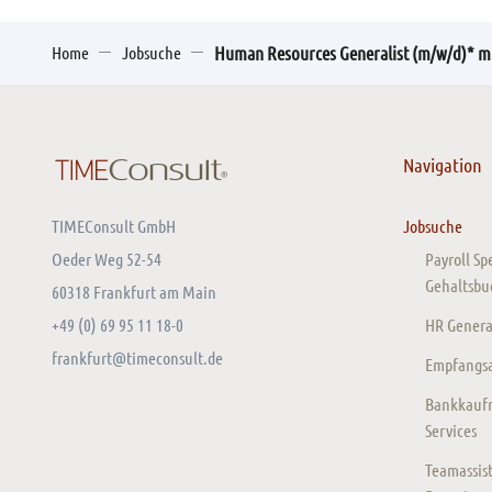
Home
Jobsuche
Human Resources Generalist (m/w/d)* m
Navigation
TIMEConsult GmbH
Jobsuche
Oeder Weg 52-54
Payroll Sp
Gehaltsbu
60318 Frankfurt am Main
+49 (0) 69 95 11 18-0
HR General
frankfurt@timeconsult.de
Empfangsas
Bankkaufm
Services
Teamassist