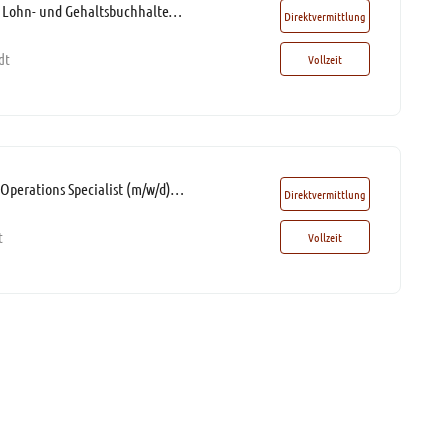
Payroll Specialist / Lohn- und Gehaltsbuchhalter / Spezialist Entgeltabrechnung (m/w/d)* mit sehr guten DATEV-Kenntnissen
Direktvermittlung
dt
Vollzeit
Human Resources Operations Specialist (m/w/d)* (40-60% Home Office-Option)
Direktvermittlung
t
Vollzeit