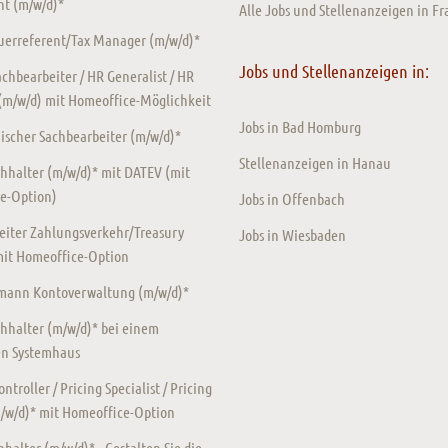
t (m/w/d)*
Alle Jobs und Stellenanzeigen in Fr
euerreferent/Tax Manager (m/w/d)*
Jobs und Stellenanzeigen in:
chbearbeiter / HR Generalist / HR
 (m/w/d) mit Homeoffice-Möglichkeit
Jobs in Bad Homburg
scher Sachbearbeiter (m/w/d)*
Stellenanzeigen in Hanau
hhalter (m/w/d)* mit DATEV (mit
e-Option)
Jobs in Offenbach
eiter Zahlungsverkehr/Treasury
Jobs in Wiesbaden
mit Homeoffice-Option
ann Kontoverwaltung (m/w/d)*
hhalter (m/w/d)* bei einem
en Systemhaus
ntroller / Pricing Specialist / Pricing
m/w/d)* mit Homeoffice-Option
halter (m/w/d)* - Gestalten Sie die