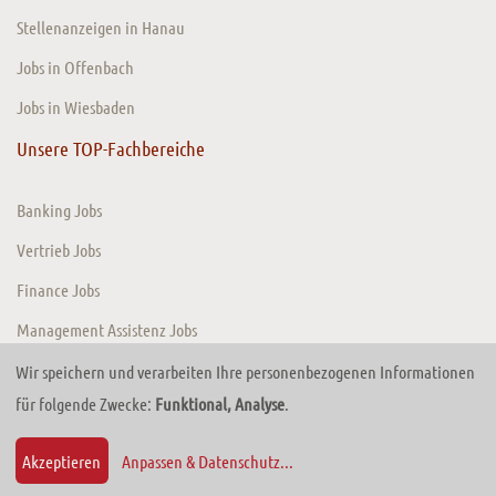
Stellenanzeigen in Hanau
Jobs in Offenbach
Jobs in Wiesbaden
Unsere TOP-Fachbereiche
Banking Jobs
Vertrieb Jobs
Finance Jobs
Management Assistenz Jobs
Wir speichern und verarbeiten Ihre personenbezogenen Informationen
für folgende Zwecke:
Funktional, Analyse
.
© 2026 TIMEConsult GmbH. Website von
TRADECOM Digital Solutions GmbH
Zurück zum Anfang
Akzeptieren
Anpassen & Datenschutz
...