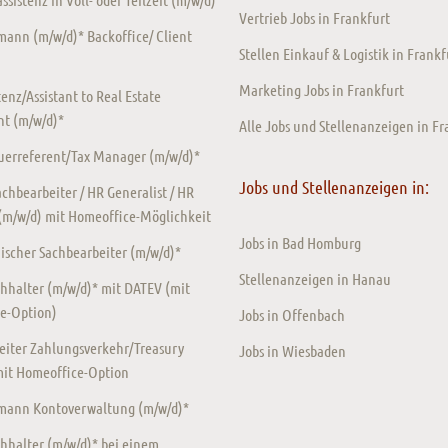
Vertrieb Jobs in Frankfurt
ann (m/w/d)* Backoffice/ Client
Stellen Einkauf & Logistik in Frankf
Marketing Jobs in Frankfurt
enz/Assistant to Real Estate
t (m/w/d)*
Alle Jobs und Stellenanzeigen in Fr
euerreferent/Tax Manager (m/w/d)*
Jobs und Stellenanzeigen in:
chbearbeiter / HR Generalist / HR
 (m/w/d) mit Homeoffice-Möglichkeit
Jobs in Bad Homburg
scher Sachbearbeiter (m/w/d)*
Stellenanzeigen in Hanau
hhalter (m/w/d)* mit DATEV (mit
e-Option)
Jobs in Offenbach
eiter Zahlungsverkehr/Treasury
Jobs in Wiesbaden
mit Homeoffice-Option
ann Kontoverwaltung (m/w/d)*
hhalter (m/w/d)* bei einem