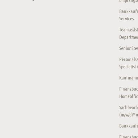
Bankkaufm
Services
Teamassist
Departmen
Senior St
Personalsa
Specialist
Kaufmänni
Finanzbuc
Homeoffic
Sachbearb
(m/w/d)* 
Bankkaufm
Finanzbuc