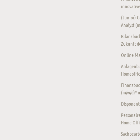
innovativ
(Junior) Co
Analyst (
Bilanzbuch
Zukunft de
Online Mar
Anlagenbu
Homeoffic
Finanzbuc
(m/w/d)* 
Disponent
Personalre
Home Offi
Sachbearb