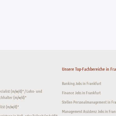
Unsere Top-Fachbereiche in Fr
Banking Jobs in Frankfurt
ecialist (m/w/d)* / Lohn- und
Finance Jobs in Frankfurt
chhalter (m/w/d)*
Stellen Personalmanagement in Fr
ist (m/w/d)*
Management Assistenz Jobs in Fran
sistenz in Voll- oder Teilzeit (m/w/d)*