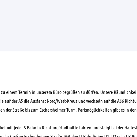
e zu einem Termin in unserem Büro begrüßen zu dürfen. Unsere Räumlichkei
e auf der A5 die Ausfahrt Nord/West-Kreuz und wechseln auf die A66 Richtun
en der Straße bis zum Eschersheimer Turm. Parkmöglichkeiten gibt es in de
of mit jeder S-Bahn in Richtung Stadtmitte fahren und steigt bei der Halte
ie in der Großen Eschenheimer Straße. Mit den U-Bahnlinien U1, U2 oder U3