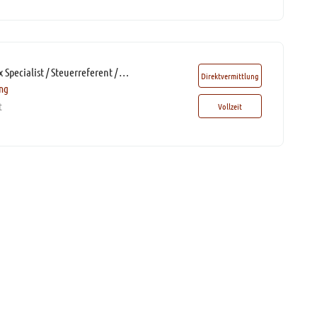
Steuerexperte / Tax Specialist / Steuerreferent / Steuerfachwirt (m/w/d)* mit Homeoffice
Direktvermittlung
ing
t
Vollzeit