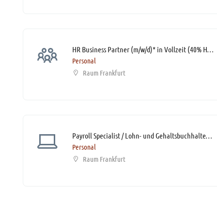
HR Business Partner (m/w/d)* in Vollzeit (40% Homeoffice möglich)
Personal
Raum Frankfurt
Payroll Specialist / Lohn- und Gehaltsbuchhalter / Spezialist Entgeltabrechnung (m/w/d)* mit SAP-Kenntnissen
Personal
Raum Frankfurt