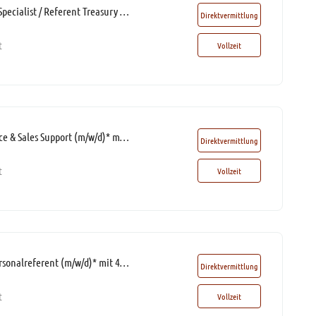
(Junior) Treasury Specialist / Referent Treasury (m/w/d)*
Direktvermittlung
t
Vollzeit
Mitarbeiter Finance & Sales Support (m/w/d)* mit Homeoffice Option
Direktvermittlung
t
Vollzeit
HR Generalist / Personalreferent (m/w/d)* mit 40% Home Office-Möglichkeit
Direktvermittlung
t
Vollzeit