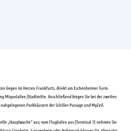
ten liegen im Herzen Frankfurts, direkt am Eschenheimer Turm.
g Miquelallee /Stadtmitte. Anschließend biegen Sie bei der zweiten
n nahgelegenen Parkhäusern der Schiller-Passage und MyZeil.
stelle „Hauptwache“ aus; vom Flughafen aus (Terminal 1) nehmen Sie
 Richtung Ginnheim, Gonzenheim oder Hohemark können Sie alternativ