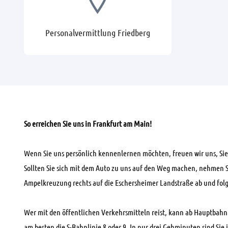
Personalvermittlung Friedberg
So erreichen Sie uns in Frankfurt am Main!
Wenn Sie uns persönlich kennenlernen möchten, freuen wir uns, Si
Sollten Sie sich mit dem Auto zu uns auf den Weg machen, nehmen Si
Ampelkreuzung rechts auf die Eschersheimer Landstraße ab und folg
Wer mit den öffentlichen Verkehrsmitteln reist, kann ab Hauptbahnh
am besten die S-Bahnlinie 8 oder 9. In nur drei Gehminuten sind S