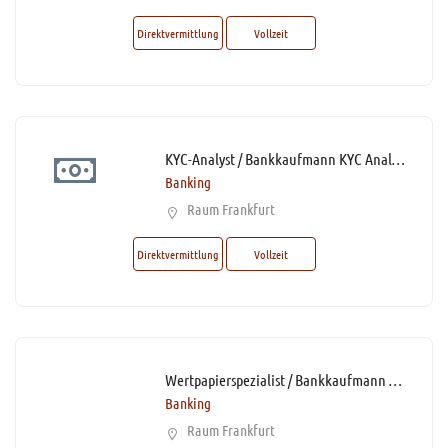
Direktvermittlung
Vollzeit
KYC-Analyst / Bankkaufmann KYC Analyse (m/w/d)* mit 50% Homeoffice
Banking
Raum Frankfurt
Direktvermittlung
Vollzeit
Wertpapierspezialist / Bankkaufmann Wertpapiere (Anteilsschein Operations) (m/w/d)*
Banking
Raum Frankfurt