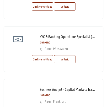
Direktvermittlung
Vollzeit
KYC & Banking Operations Specialist (m/w/d)* – Firmenkundenbetreuung mit Homeoffice-Option
Banking
Raum Wiesbaden
Direktvermittlung
Vollzeit
Business Analyst - Capital Markets Transformation (m/w/d)* mit Homeoffice Option
Banking
Raum Frankfurt