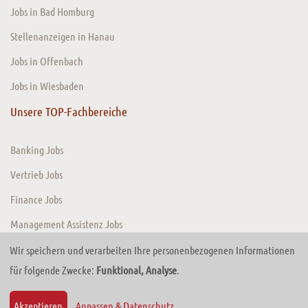
Jobs in Bad Homburg
Stellenanzeigen in Hanau
Jobs in Offenbach
Jobs in Wiesbaden
Unsere TOP-Fachbereiche
Banking Jobs
Vertrieb Jobs
Finance Jobs
Management Assistenz Jobs
Wir speichern und verarbeiten Ihre personenbezogenen Informationen
für folgende Zwecke:
Funktional, Analyse
.
© 2026 TIMEConsult GmbH. Website von
TRADECOM Digital Solutions GmbH
Zurück zum Anfang
Akzeptieren
Anpassen & Datenschutz
...