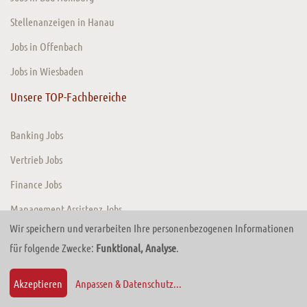
Stellenanzeigen in Hanau
Jobs in Offenbach
Jobs in Wiesbaden
Unsere TOP-Fachbereiche
Banking Jobs
Vertrieb Jobs
Finance Jobs
Management Assistenz Jobs
Wir speichern und verarbeiten Ihre personenbezogenen Informationen
für folgende Zwecke:
Funktional, Analyse
.
© 2026 TIMEConsult GmbH. Website von
TRADECOM Digital Solutions GmbH
Akzeptieren
Anpassen & Datenschutz
...
Zurück zum Anfang