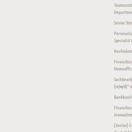
Teamassist
Departmen
Senior St
Personalsa
Specialist
Kaufmänni
Finanzbuc
Homeoffic
Sachbearb
(m/w/d)* 
Bankkaufm
Finanzbuc
innovativ
(Junior) Co