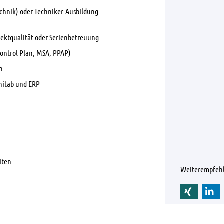
chnik) oder Techniker-Ausbildung
jektqualität oder Serienbetreuung
Control Plan, MSA, PPAP)
n
nitab und ERP
iten
Weiterempfeh