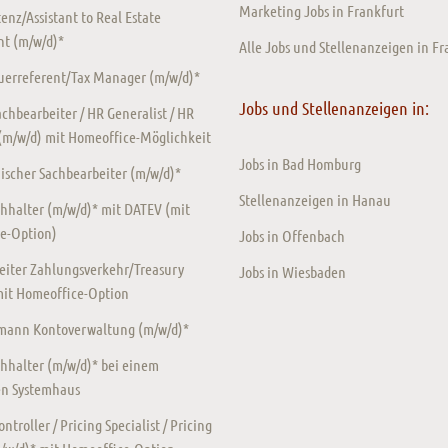
Marketing Jobs in Frankfurt
enz/Assistant to Real Estate
t (m/w/d)*
Alle Jobs und Stellenanzeigen in Fr
euerreferent/Tax Manager (m/w/d)*
Jobs und Stellenanzeigen in:
chbearbeiter / HR Generalist / HR
 (m/w/d) mit Homeoffice-Möglichkeit
Jobs in Bad Homburg
scher Sachbearbeiter (m/w/d)*
Stellenanzeigen in Hanau
hhalter (m/w/d)* mit DATEV (mit
e-Option)
Jobs in Offenbach
eiter Zahlungsverkehr/Treasury
Jobs in Wiesbaden
mit Homeoffice-Option
ann Kontoverwaltung (m/w/d)*
hhalter (m/w/d)* bei einem
en Systemhaus
ntroller / Pricing Specialist / Pricing