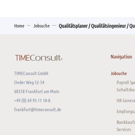
Home
Jobsuche
Qualitätsplaner / Qualitätsingenieur / Q
Navigation
TIMEConsult GmbH
Jobsuche
Oeder Weg 52-54
Payroll Sp
Gehaltsbu
60318 Frankfurt am Main
+49 (0) 69 95 11 18-0
HR General
frankfurt@timeconsult.de
Empfangsas
Bankkaufm
Services