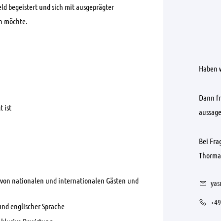
ld begeistert und sich mit ausgeprägter
len möchte.
Haben w
Dann fr
 ist
aussage
Bei Fra
Thorman
 von nationalen und internationalen Gästen und
yas
+49
nd englischer Sprache