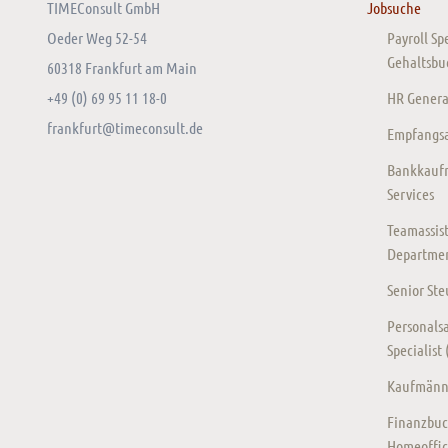
TIMEConsult GmbH
Jobsuche
Oeder Weg 52-54
Payroll Sp
Gehaltsbu
60318 Frankfurt am Main
+49 (0) 69 95 11 18-0
HR General
frankfurt@timeconsult.de
Empfangsas
Bankkaufm
Services
Teamassist
Departmen
Senior St
Personalsa
Specialist
Kaufmänni
Finanzbuc
Homeoffic