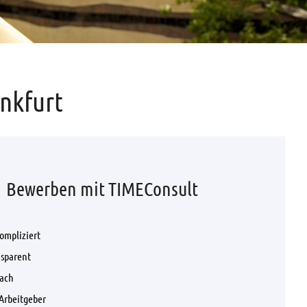
ankfurt
Bewerben mit TIMEConsult
ompliziert
nsparent
fach
Arbeitgeber