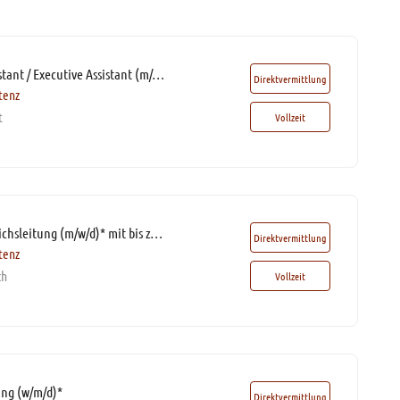
Management Assistant / Executive Assistant (m/w/d)*
Direktvermittlung
tenz
t
Vollzeit
Assistenz der Bereichsleitung (m/w/d)* mit bis zu 60% Homeoffice
Direktvermittlung
tenz
ch
Vollzeit
ang (w/m/d)*
Direktvermittlung