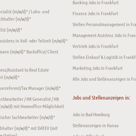
Banking Jobs in Frankfurt
ecialist (m/w/d)* / Lohn- und
Finance Jobs in Frankfurt
chhalter (m/w/d)*
Stellen Personalmanagement in Fr
ist (m/w/d)*
Management Assistenz Jobs in Fran
sistenz in Voll- oder Teilzeit (m/w/d)*
Vertrieb Jobs in Frankfurt
ann (m/w/d)* Backoffice/ Client
Stellen Einkauf & Logistik in Frankf
Marketing Jobs in Frankfurt
enz/Assistant to Real Estate
t (m/w/d)*
Alle Jobs und Stellenanzeigen in Fr
euerreferent/Tax Manager (m/w/d)*
Jobs und Stellenanzeigen in:
chbearbeiter / HR Generalist / HR
 (m/w/d) mit Homeoffice-Möglichkeit
Jobs in Bad Homburg
scher Sachbearbeiter (m/w/d)*
Stellenanzeigen in Hanau
hhalter (m/w/d)* mit DATEV (mit
e-Option)