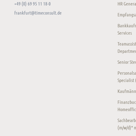
+49 (0) 69 95 11 18-0
HR General
frankfurt@timeconsult.de
Empfangsas
Bankkaufm
Services
Teamassist
Departmen
Senior St
Personalsa
Specialist
Kaufmänni
Finanzbuc
Homeoffic
Sachbearb
(m/w/d)* 