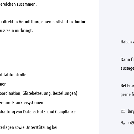
hbereichen zusammen.
r direkten Vermittlung einen motivierten
Junior
usstsein mitbringt.
Haben w
Dann fr
aussage
litätskontrolle
emen
Bei Fra
ordination, Gästebetreuung, Bestellungen)
gerne fü
er- und Frankiersystemen
lar
nhaltung von Datenschutz- und Compliance-
+49
terlagen sowie Unterstützung bei