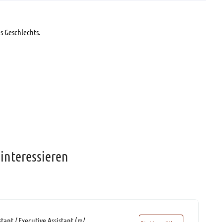
s Geschlechts.
interessieren
Management Assistant / Executive Assistant (m/w/d)*