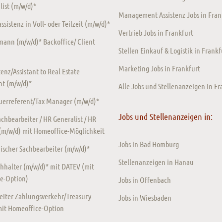
ist (m/w/d)*
Management Assistenz Jobs in Fran
sistenz in Voll- oder Teilzeit (m/w/d)*
Vertrieb Jobs in Frankfurt
ann (m/w/d)* Backoffice/ Client
Stellen Einkauf & Logistik in Frankf
Marketing Jobs in Frankfurt
enz/Assistant to Real Estate
t (m/w/d)*
Alle Jobs und Stellenanzeigen in Fr
euerreferent/Tax Manager (m/w/d)*
Jobs und Stellenanzeigen in:
chbearbeiter / HR Generalist / HR
 (m/w/d) mit Homeoffice-Möglichkeit
Jobs in Bad Homburg
scher Sachbearbeiter (m/w/d)*
Stellenanzeigen in Hanau
hhalter (m/w/d)* mit DATEV (mit
e-Option)
Jobs in Offenbach
eiter Zahlungsverkehr/Treasury
Jobs in Wiesbaden
mit Homeoffice-Option