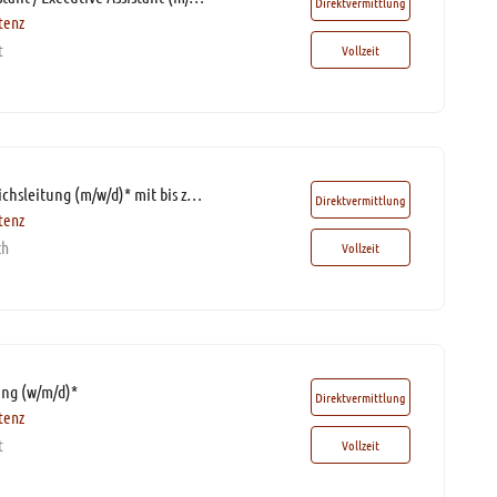
Direktvermittlung
tenz
t
Vollzeit
Assistenz der Bereichsleitung (m/w/d)* mit bis zu 60% Homeoffice
Direktvermittlung
tenz
ch
Vollzeit
ang (w/m/d)*
Direktvermittlung
tenz
t
Vollzeit