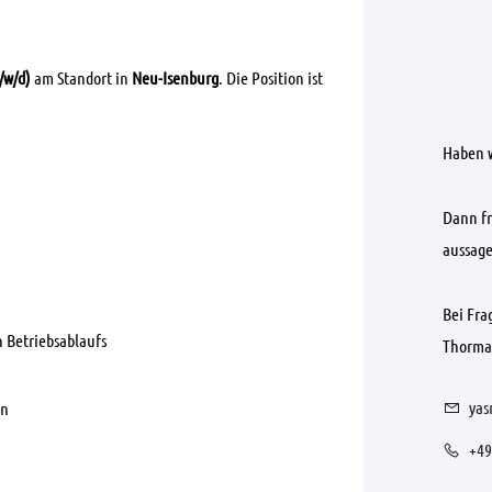
/w/d)
am Standort in
Neu-Isenburg
. Die Position ist
Haben w
Dann fr
aussage
Bei Fra
n Betriebsablaufs
Thorman
yas
en
+49