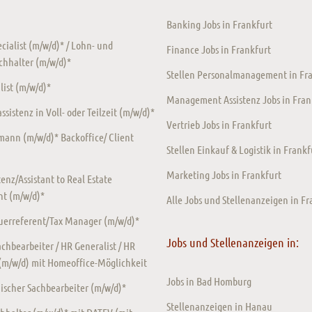
Banking Jobs in Frankfurt
ecialist (m/w/d)* / Lohn- und
Finance Jobs in Frankfurt
chhalter (m/w/d)*
Stellen Personalmanagement in Fr
ist (m/w/d)*
Management Assistenz Jobs in Fran
sistenz in Voll- oder Teilzeit (m/w/d)*
Vertrieb Jobs in Frankfurt
ann (m/w/d)* Backoffice/ Client
Stellen Einkauf & Logistik in Frankf
Marketing Jobs in Frankfurt
enz/Assistant to Real Estate
t (m/w/d)*
Alle Jobs und Stellenanzeigen in Fr
euerreferent/Tax Manager (m/w/d)*
Jobs und Stellenanzeigen in:
chbearbeiter / HR Generalist / HR
 (m/w/d) mit Homeoffice-Möglichkeit
Jobs in Bad Homburg
scher Sachbearbeiter (m/w/d)*
Stellenanzeigen in Hanau