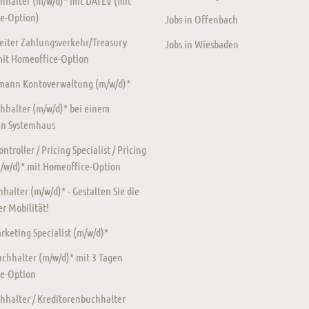
hhalter (m/w/d)* mit DATEV (mit
e-Option)
Jobs in Offenbach
eiter Zahlungsverkehr/Treasury
Jobs in Wiesbaden
mit Homeoffice-Option
ann Kontoverwaltung (m/w/d)*
hhalter (m/w/d)* bei einem
en Systemhaus
ntroller / Pricing Specialist / Pricing
m/w/d)* mit Homeoffice-Option
halter (m/w/d)* - Gestalten Sie die
r Mobilität!
keting Specialist (m/w/d)*
chhalter (m/w/d)* mit 3 Tagen
e-Option
hhalter / Kreditorenbuchhalter