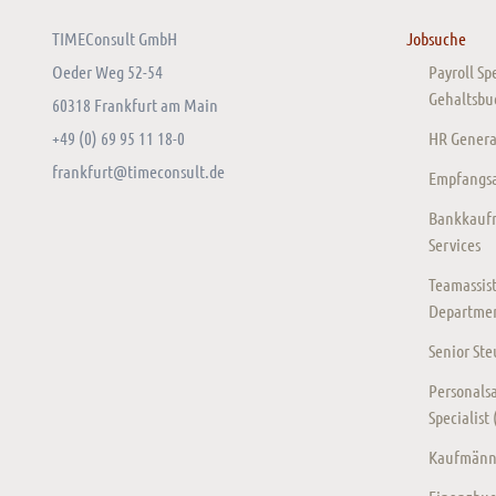
TIMEConsult GmbH
Jobsuche
Oeder Weg 52-54
Payroll Sp
Gehaltsbu
60318 Frankfurt am Main
+49 (0) 69 95 11 18-0
HR General
frankfurt@timeconsult.de
Empfangsas
Bankkaufm
Services
Teamassist
Departmen
Senior St
Personalsa
Specialist
Kaufmänni