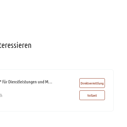
teressieren
Einkäufer (m/w/d)* für Dienstleistungen und Materialien mit 50% Homeoffice
Direktvermittlung
ch
Vollzeit