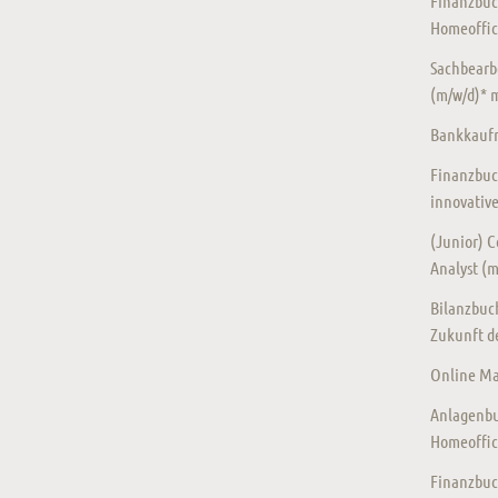
Finanzbuc
Homeoffic
Sachbearb
(m/w/d)* 
Bankkaufm
Finanzbuc
innovativ
(Junior) Co
Analyst (
Bilanzbuch
Zukunft de
Online Mar
Anlagenbu
Homeoffic
Finanzbuc