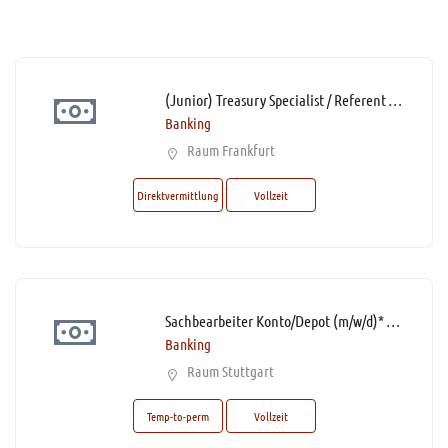
(Junior) Treasury Specialist / Referent Treasury (m/w/d)*
Banking
Raum Frankfurt
Direktvermittlung
Vollzeit
Sachbearbeiter Konto/Depot (m/w/d)* Schwerpunkt Legitimationsprüfung (GWG) im Rahmen von KYC
Banking
Raum Stuttgart
Temp-to-perm
Vollzeit