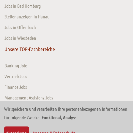
Jobs in Bad Homburg
Stellenanzeigen in Hanau
Jobs in Offenbach
Jobs in Wiesbaden
Unsere TOP-Fachbereiche
Banking Jobs
Vertrieb Jobs
Finance Jobs
Management Assistenz Jobs
Wir speichern und verarbeiten Ihre personenbezogenen Informationen
für folgende Zwecke:
Funktional, Analyse
.
© 2026 TIMEConsult GmbH. Website von
TRADECOM Digital Solutions GmbH
Zurück zum Anfang
Akzeptieren
Anpassen & Datenschutz
...