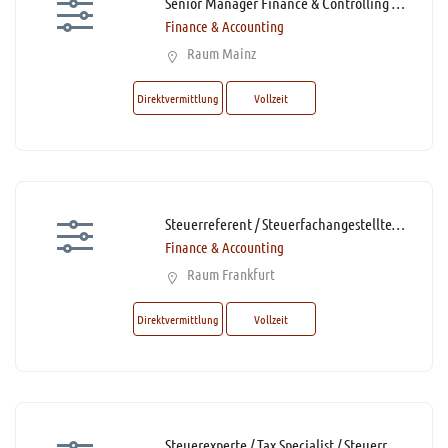
Senior Manager Finance & Controlling / Finance Manager Manufacturing (m/w/d)*
Finance & Accounting
Raum Mainz
Direktvermittlung
Vollzeit
Steuerreferent / Steuerfachangestellter / Steuerfachwirt (m/w/d)* mit Homeoffice-Option
Finance & Accounting
Raum Frankfurt
Direktvermittlung
Vollzeit
Steuerexperte / Tax Specialist / Steuerreferent / Steuerfachangestellte (m/w/d)* mit Homeoffice-Option