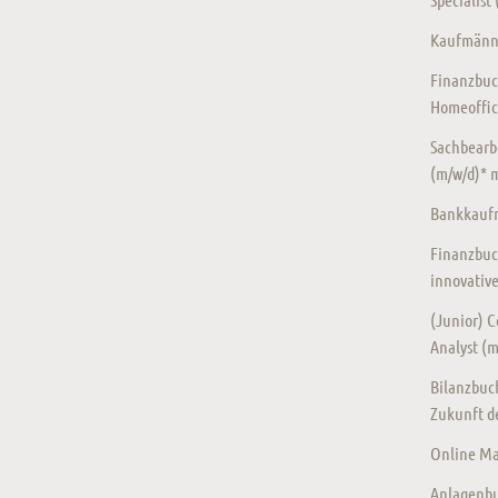
Kaufmänni
Finanzbuc
Homeoffic
Sachbearb
(m/w/d)* 
Bankkaufm
Finanzbuc
innovativ
(Junior) Co
Analyst (
Bilanzbuch
Zukunft de
Online Mar
Anlagenbu