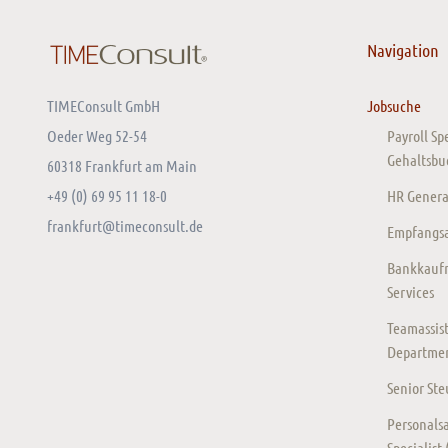
Navigation
TIMEConsult GmbH
Jobsuche
Oeder Weg 52-54
Payroll Sp
Gehaltsbu
60318 Frankfurt am Main
+49 (0) 69 95 11 18-0
HR General
frankfurt@timeconsult.de
Empfangsas
Bankkaufm
Services
Teamassist
Departmen
Senior St
Personalsa
Specialist