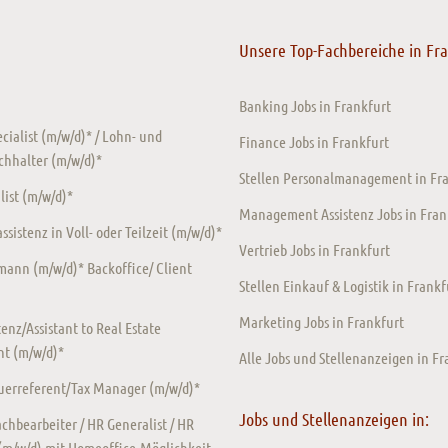
Unsere Top-Fachbereiche in Fr
Banking Jobs in Frankfurt
ecialist (m/w/d)* / Lohn- und
Finance Jobs in Frankfurt
chhalter (m/w/d)*
Stellen Personalmanagement in Fr
ist (m/w/d)*
Management Assistenz Jobs in Fran
sistenz in Voll- oder Teilzeit (m/w/d)*
Vertrieb Jobs in Frankfurt
ann (m/w/d)* Backoffice/ Client
Stellen Einkauf & Logistik in Frankf
Marketing Jobs in Frankfurt
enz/Assistant to Real Estate
t (m/w/d)*
Alle Jobs und Stellenanzeigen in Fr
euerreferent/Tax Manager (m/w/d)*
Jobs und Stellenanzeigen in:
chbearbeiter / HR Generalist / HR
 (m/w/d) mit Homeoffice-Möglichkeit