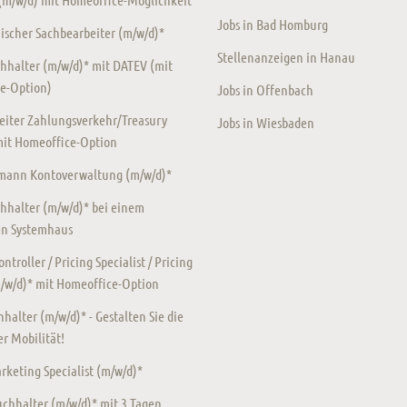
Jobs in Bad Homburg
scher Sachbearbeiter (m/w/d)*
Stellenanzeigen in Hanau
hhalter (m/w/d)* mit DATEV (mit
e-Option)
Jobs in Offenbach
eiter Zahlungsverkehr/Treasury
Jobs in Wiesbaden
mit Homeoffice-Option
ann Kontoverwaltung (m/w/d)*
hhalter (m/w/d)* bei einem
en Systemhaus
ntroller / Pricing Specialist / Pricing
m/w/d)* mit Homeoffice-Option
halter (m/w/d)* - Gestalten Sie die
r Mobilität!
keting Specialist (m/w/d)*
chhalter (m/w/d)* mit 3 Tagen