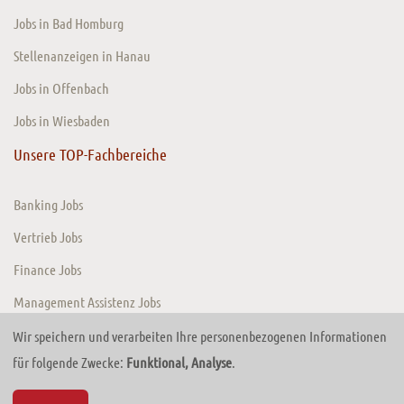
Jobs in Bad Homburg
Stellenanzeigen in Hanau
Jobs in Offenbach
Jobs in Wiesbaden
Unsere TOP-Fachbereiche
Banking Jobs
Vertrieb Jobs
Finance Jobs
Management Assistenz Jobs
Wir speichern und verarbeiten Ihre personenbezogenen Informationen
für folgende Zwecke:
Funktional, Analyse
.
© 2026 TIMEConsult GmbH. Website von
TRADECOM Digital Solutions GmbH
Zurück zum Anfang