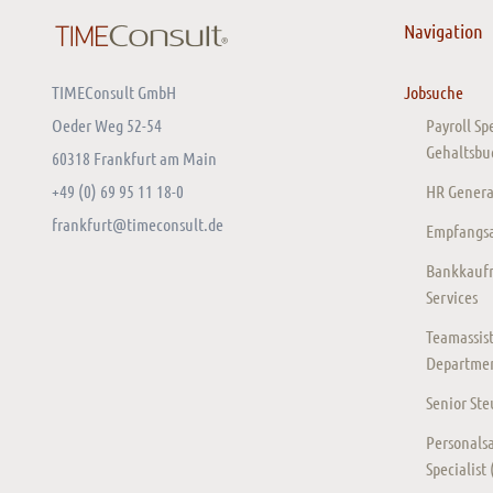
Navigation
TIMEConsult GmbH
Jobsuche
Oeder Weg 52-54
Payroll Sp
Gehaltsbu
60318 Frankfurt am Main
+49 (0) 69 95 11 18-0
HR General
frankfurt@timeconsult.de
Empfangsas
Bankkaufm
Services
Teamassist
Departmen
Senior St
Personalsa
Specialist