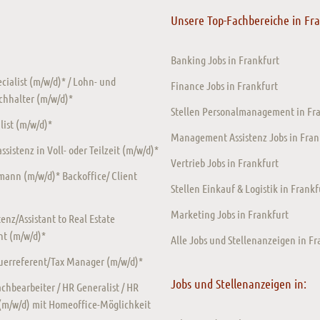
Unsere Top-Fachbereiche in Fr
Banking Jobs in Frankfurt
ecialist (m/w/d)* / Lohn- und
Finance Jobs in Frankfurt
chhalter (m/w/d)*
Stellen Personalmanagement in Fr
ist (m/w/d)*
Management Assistenz Jobs in Fran
sistenz in Voll- oder Teilzeit (m/w/d)*
Vertrieb Jobs in Frankfurt
ann (m/w/d)* Backoffice/ Client
Stellen Einkauf & Logistik in Frankf
Marketing Jobs in Frankfurt
enz/Assistant to Real Estate
t (m/w/d)*
Alle Jobs und Stellenanzeigen in Fr
euerreferent/Tax Manager (m/w/d)*
Jobs und Stellenanzeigen in:
chbearbeiter / HR Generalist / HR
 (m/w/d) mit Homeoffice-Möglichkeit